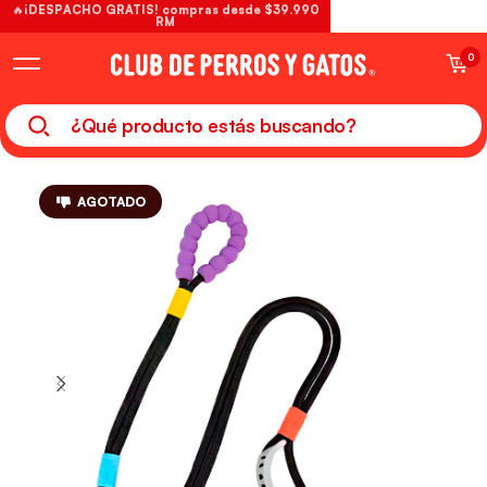
🔥¡DESPACHO GRATIS! compras desde $39.990
RM
0
AGOTADO