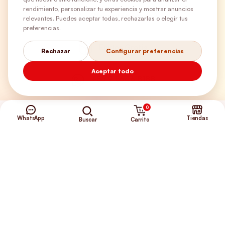
rendimiento, personalizar tu experiencia y mostrar anuncios
¿Necesitas ayuda?
relevantes. Puedes aceptar todas, rechazarlas o elegir tus
preferencias.
Envíos Gratis
Rechazar
Configurar preferencias
Aceptar todo
+56 9 5646 8188
0
WhatsApp
Tiendas
Carrito
Buscar
©2026 Club de Perros y Gatos®
Somos la Tienda de tus Incondicionales.