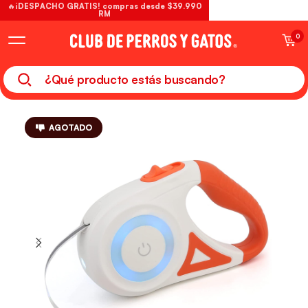
🔥¡DESPACHO GRATIS! compras desde $39.990
RM
0
AGOTADO