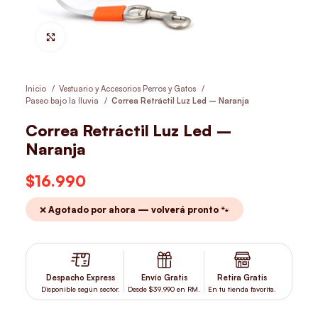
Hacer Zoom
Inicio
Vestuario y Accesorios Perros y Gatos
Paseo bajo la lluvia
Correa Retráctil Luz Led – Naranja
Correa Retráctil Luz Led –
Naranja
$
16.990
❌ Agotado por ahora — volverá pronto 🐾
Despacho Express
Envío Gratis
Retira Gratis
Disponible según sector.
Desde $39.990 en RM.
En tu tienda favorita.