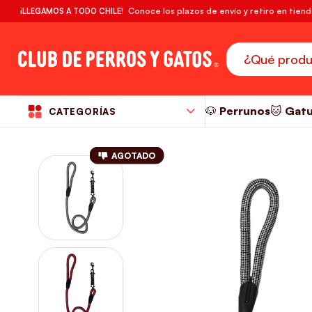
🔥¡DESPACHO GRATIS! compras desde $39.990
Conoce los plazos de envío y retiro en tien
¡LLEGAMOS A TODO CHILE!
RM
🐶 Perrunos
🐱 Gat
CATEGORÍAS
AGOTADO