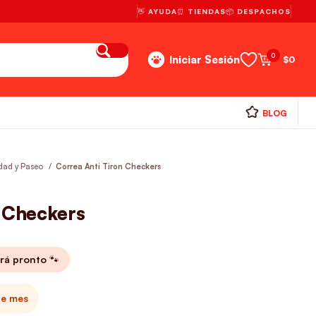
👋 AYUDA
⏰ TIENDAS
📦 DESPACHOS
0
Iniciar Sesión
$
0
BLOG
dad y Paseo
Correa Anti Tiron Checkers
n Checkers
rá pronto 🐾
te mes