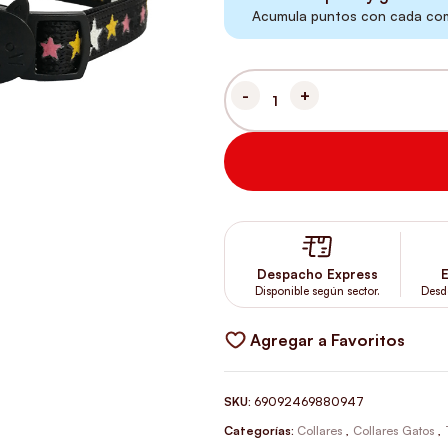
Acumula puntos con cada comp
COLLAR PARA GATO REFLECTA
Despacho Express
E
Disponible según sector.
Desd
Agregar a Favoritos
SKU:
69092469880947
Categorías:
Collares
,
Collares Gatos
,