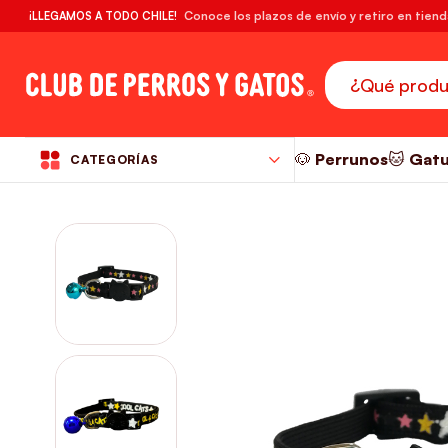
🔥¡DESPACHO GRATIS! compras desde $39.990
Conoce los plazos de envío y retiro en tien
¡LLEGAMOS A TODO CHILE!
RM
🐶 Perrunos
🐱 Gat
CATEGORÍAS