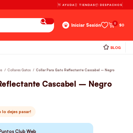
👋 AYUDA
⏰ TIENDAS
📦 DESPACHOS
0
Iniciar Sesión
$
0
BLOG
es
Collares Gatos
Collar Para Gato Reflectante Cascabel – Negro
 Reflectante Cascabel – Negro
 lo dejes pasar!
Puntos Club Web