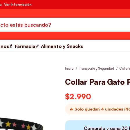
da
Ver Información
unos
💊 Farmacia
🦴 Alimento y Snacks
Inicio
Transporte y Seguridad
Collar
Collar Para Gato
$
2.990
🔥 Solo quedan 4 unidades ¡No
Cómpralo y gana
30