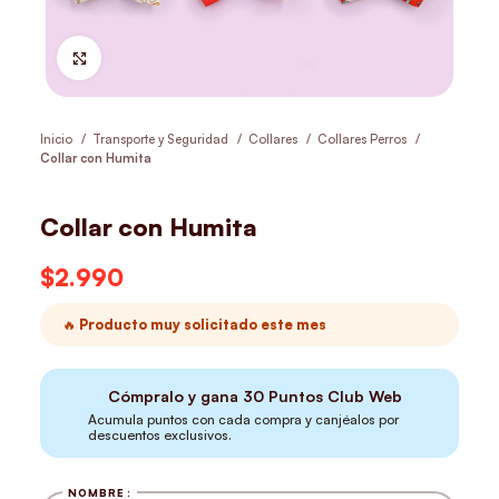
Hacer Zoom
Inicio
Transporte y Seguridad
Collares
Collares Perros
Collar con Humita
Collar con Humita
$
2.990
🔥 Producto muy solicitado este mes
Cómpralo y gana
30
Puntos Club Web
Acumula puntos con cada compra y canjéalos por
descuentos exclusivos.
NOMBRE