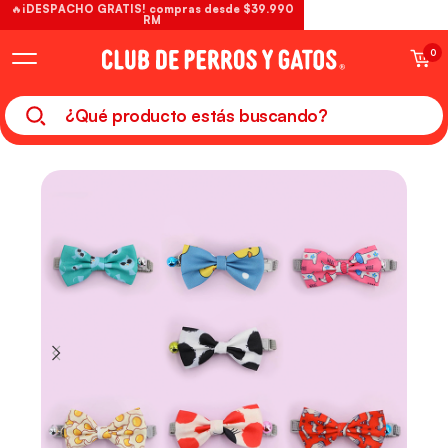
🔥¡DESPACHO GRATIS! compras desde $39.990
RM
0