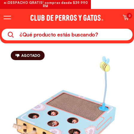
🔥¡DESPACHO GRATIS! compras desde $39.990
RM
0
AGOTADO