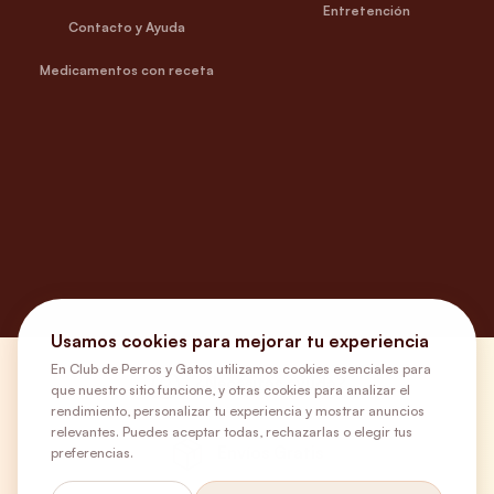
Entretención
Contacto y Ayuda
Medicamentos con receta
Usamos cookies para mejorar tu experiencia
En Club de Perros y Gatos utilizamos cookies esenciales para
¿Necesitas ayuda?
que nuestro sitio funcione, y otras cookies para analizar el
rendimiento, personalizar tu experiencia y mostrar anuncios
relevantes. Puedes aceptar todas, rechazarlas o elegir tus
Envíos Gratis
preferencias.