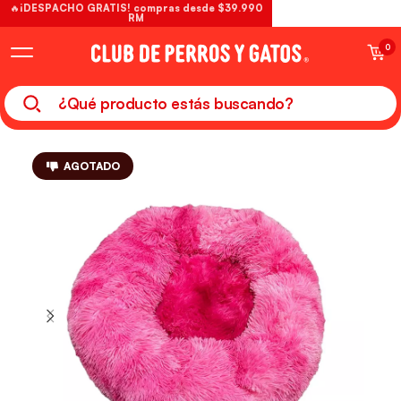
🔥¡DESPACHO GRATIS! compras desde $39.990
RM
0
AGOTADO