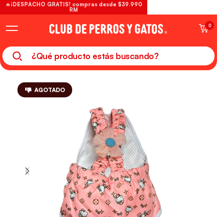
🔥¡DESPACHO GRATIS! compras desde $39.990
RM
0
AGOTADO