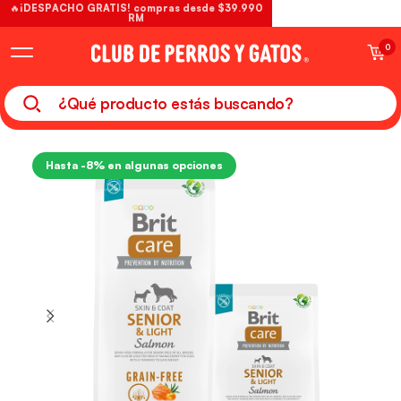
🔥¡DESPACHO GRATIS! compras desde $39.990
RM
0
Hasta -8% en algunas opciones
Solo web