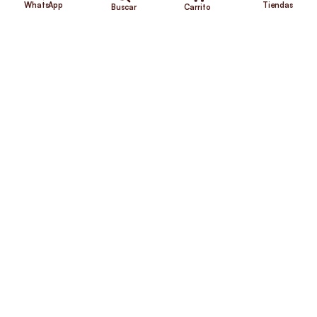
WhatsApp
Tiendas
Carrito
Buscar
¿Necesitas ayuda?
Envíos Gratis
+56 9 5646 8188
©2026 Club de Perros y Gatos®
Somos la Tienda de tus Incondicionales.