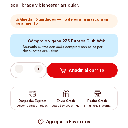
equilibrada y bienestar articular.
⚠️ Quedan 5 unidades — no dejes a tu mascota sin
su alimento
Cómpralo y gana
235
Puntos Club Web
Acumula puntos con cada compra y canjéalos por
descuentos exclusivos.
Añadir al carrito
BRAVERY SALMÓN PUPPY SMALL BREED 2 KG CANTIDAD
Despacho Express
Envío Gratis
Retira Gratis
Disponible según sector.
Desde $39.990 en RM.
En tu tienda favorita.
Agregar a Favoritos