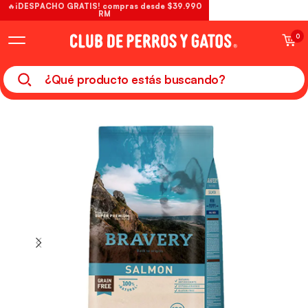
🔥¡DESPACHO GRATIS! compras desde $39.990
RM
0