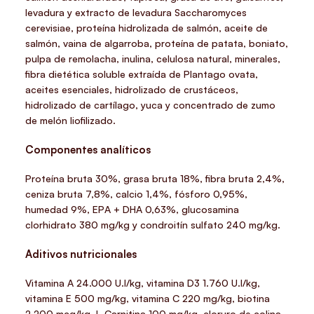
levadura y extracto de levadura Saccharomyces
cerevisiae, proteína hidrolizada de salmón, aceite de
salmón, vaina de algarroba, proteína de patata, boniato,
pulpa de remolacha, inulina, celulosa natural, minerales,
fibra dietética soluble extraída de Plantago ovata,
aceites esenciales, hidrolizado de crustáceos,
hidrolizado de cartílago, yuca y concentrado de zumo
de melón liofilizado.
Componentes analíticos
Proteína bruta 30%, grasa bruta 18%, fibra bruta 2,4%,
ceniza bruta 7,8%, calcio 1,4%, fósforo 0,95%,
humedad 9%, EPA + DHA 0,63%, glucosamina
clorhidrato 380 mg/kg y condroitín sulfato 240 mg/kg.
Aditivos nutricionales
Vitamina A 24.000 U.I/kg, vitamina D3 1.760 U.I/kg,
vitamina E 500 mg/kg, vitamina C 220 mg/kg, biotina
2.200 mcg/kg, L-Carnitina 100 mg/kg, cloruro de colina