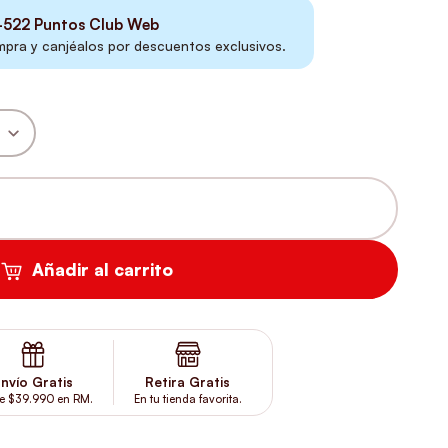
-522
Puntos Club Web
ra y canjéalos por descuentos exclusivos.
CANTIDAD
Añadir al carrito
nvío Gratis
Retira Gratis
e $39.990 en RM.
En tu tienda favorita.