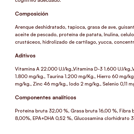
cognitivo adecuado.
Composición
Arenque deshidratado, tapioca, grasa de ave, guisant
aceite de pescado, proteína de patata, Inulina, celulo
crustáceos, hidrolizado de cartílago, yucca, concent
Aditivos
Vitamina A 22.000 U.I/kg.,Vitamina D-3 1.600 U.I/kg.
1.800 mg/kg., Taurina 1.200 mg/Kg., Hierro 60 mg/kg
mg/kg., Zinc 46 mg/kg., Iodo 2 mg/kg., Selenio 0,11 mg
Componentes analíticos
Proteína bruta 32,00 %, Grasa bruta 16,00 %, Fibra
8,00%, EPA+DHA 0,52 %, Glucosamina clorhidrato 30