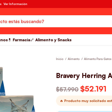
da
Ver Información
unos
💊 Farmacia
🦴 Alimento y Snacks
Inicio
Alimento
Alimento Para Gatos
Bravery Herring A
El precio o
$
52.191
El
$
57.990
🔥 Producto muy solicitado es