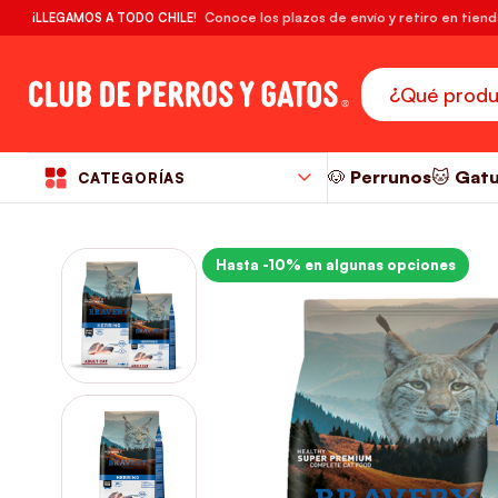
🔥¡DESPACHO GRATIS! compras desde $39.990
Conoce los plazos de envío y retiro en tien
¡LLEGAMOS A TODO CHILE!
RM
🐶 Perrunos
🐱 Gat
CATEGORÍAS
Hasta -10% en algunas opciones