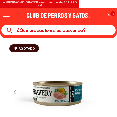
🔥¡DESPACHO GRATIS! compras desde $39.990
RM
0
AGOTADO