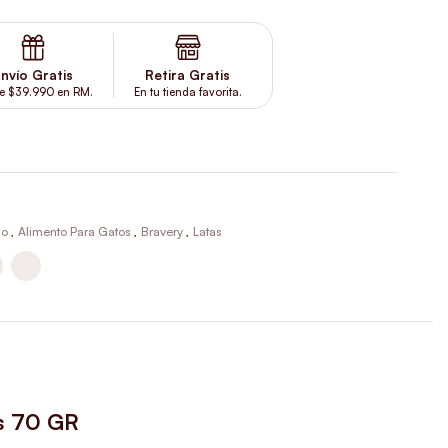
nvío Gratis
Retira Gratis
e $39.990 en RM.
En tu tienda favorita.
do
,
Alimento Para Gatos
,
Bravery
,
Latas
ts 70 GR