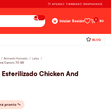
👋 AYUDA
⏰ TIENDAS
📦 DESPACHOS
0
Iniciar Sesión
$
0
BLOG
Alimento Húmedo
Latas
And Carrots 70 GR
 Esterilizado Chicken And
rá pronto 🐾