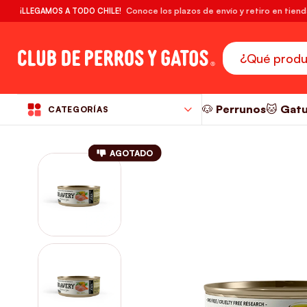
🔥¡DESPACHO GRATIS! compras desde $39.990
Conoce los plazos de envío y retiro en tien
¡LLEGAMOS A TODO CHILE!
RM
🐶 Perrunos
🐱 Gat
CATEGORÍAS
AGOTADO