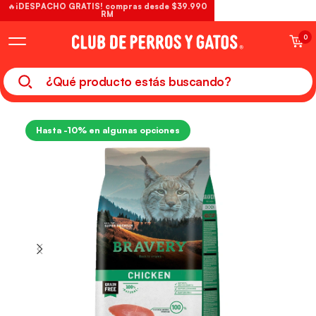
🔥¡DESPACHO GRATIS! compras desde $39.990
RM
0
Hasta -10% en algunas opciones