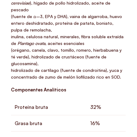
cerevisiae
), hígado de pollo hidrolizado, aceite de
pescado
(fuente de Ω–3, EPA y DHA), vaina de algarroba, huevo
entero deshidratado, proteína de patata, boniato,
pulpa de remolacha,
inulina, celulosa natural, minerales, fibra soluble extraída
de
Plantago ovata
, aceites esenciales
(orégano, canela, clavo, tomillo, romero, hierbabuena y
té verde), hidrolizado de crustáceos (fuente de
glucosamina),
hidrolizado de cartílago (fuente de condroitina), yuca y
concentrado de zumo de melón liofilizado rico en SOD.
Componentes Analíticos
Proteína bruta
32%
Grasa bruta
16%