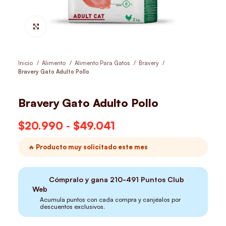
Hacer Zoom
Inicio
Alimento
Alimento Para Gatos
Bravery
Bravery Gato Adulto Pollo
Bravery Gato Adulto Pollo
$
20.990
-
$
49.041
Rango de precios:
desde $20.990
🔥 Producto muy solicitado este mes
hasta $49.041
Cómpralo y gana
210-491
Puntos Club
Web
Acumula puntos con cada compra y canjéalos por
descuentos exclusivos.