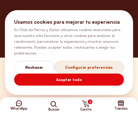
Usamos cookies para mejorar tu experiencia
En Club de Perros y Gatos utilizamos cookies esenciales para
que nuestro sitio funcione, y otras cookies para analizar el
rendimiento, personalizar tu experiencia y mostrar anuncios
relevantes. Puedes aceptar todas, rechazarlas o elegir tus
preferencias.
Rechazar
Configurar preferencias
¿Necesitas ayuda?
Aceptar todo
Envíos Gratis
0
WhatsApp
Tiendas
+56 9 5646 8188
Carrito
Buscar