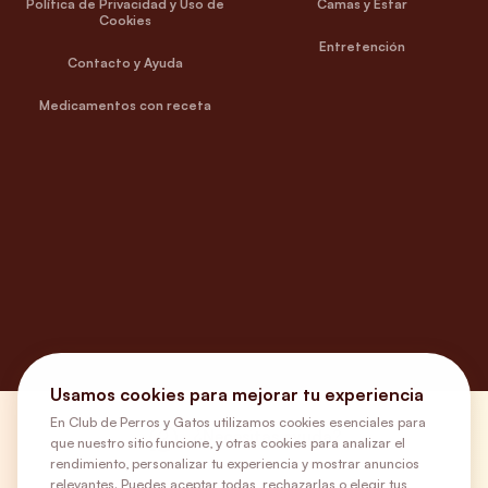
Política de Privacidad y Uso de
Camas y Estar
Cookies
Entretención
Contacto y Ayuda
Medicamentos con receta
Usamos cookies para mejorar tu experiencia
En Club de Perros y Gatos utilizamos cookies esenciales para
¿Necesitas ayuda?
que nuestro sitio funcione, y otras cookies para analizar el
rendimiento, personalizar tu experiencia y mostrar anuncios
relevantes. Puedes aceptar todas, rechazarlas o elegir tus