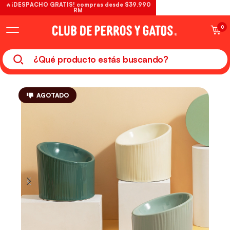
🔥¡DESPACHO GRATIS! compras desde $39.990
RM
0
AGOTADO