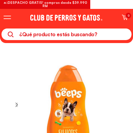
🔥¡DESPACHO GRATIS! compras desde $39.990
RM
0