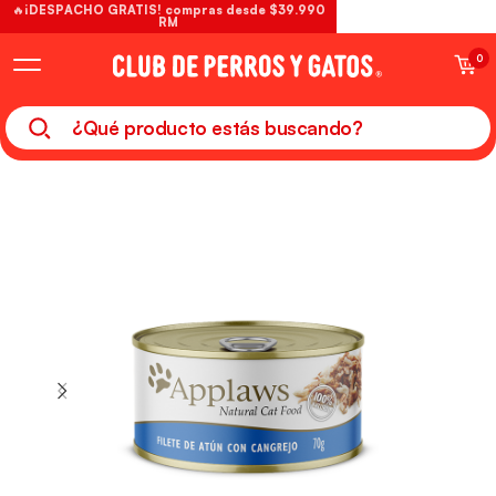
🔥¡DESPACHO GRATIS! compras desde $39.990
RM
0