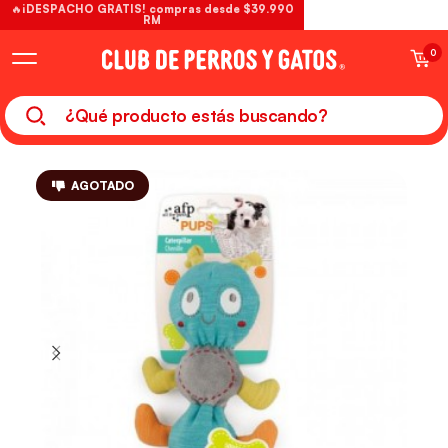
🔥¡DESPACHO GRATIS! compras desde $39.990
RM
0
AGOTADO