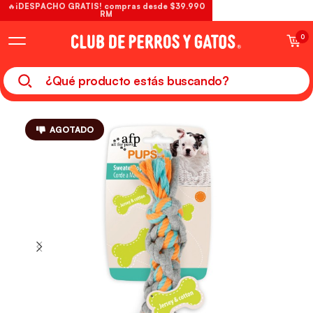
🔥¡DESPACHO GRATIS! compras desde $39.990
RM
0
AGOTADO