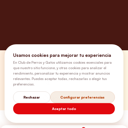
Usamos cookies para mejorar tu experiencia
¿Necesitas ayuda?
En Club de Perros y Gatos utilizamos cookies esenciales para
que nuestro sitio funcione, y otras cookies para analizar el
rendimiento, personalizar tu experiencia y mostrar anuncios
relevantes. Puedes aceptar todas, rechazarlas o elegir tus
Envíos Gratis
preferencias.
Rechazar
Configurar preferencias
+56 9 5646 8188
Aceptar todo