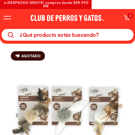
🔥¡DESPACHO GRATIS! compras desde $39.990
RM
0
AGOTADO