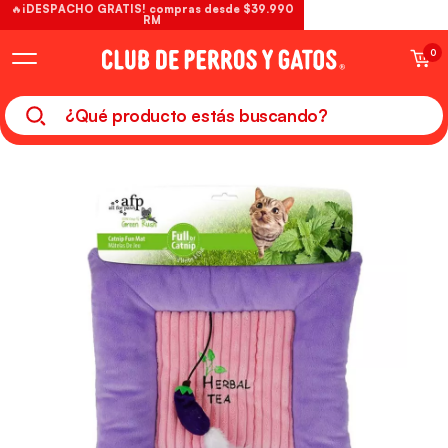
🔥¡DESPACHO GRATIS! compras desde $39.990
RM
0