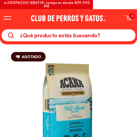
🔥¡DESPACHO GRATIS! compras desde $39.990
RM
0
AGOTADO