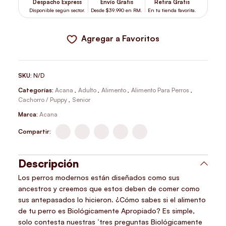
Despacho Express
Envío Gratis
Retira Gratis
Disponible según sector.
Desde $39.990 en RM.
En tu tienda favorita.
Agregar a Favoritos
SKU:
N/D
Categorías:
Acana
,
Adulto
,
Alimento
,
Alimento Para Perros
,
Cachorro / Puppy
,
Senior
Marca:
Acana
Compartir:
Descripción
Los perros modernos están diseñados como sus
ancestros y creemos que estos deben de comer como
sus antepasados lo hicieron. ¿Cómo sabes si el alimento
de tu perro es Biológicamente Apropiado? Es simple,
solo contesta nuestras ‘tres preguntas Biológicamente