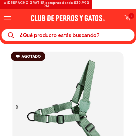
🔥¡DESPACHO GRATIS! compras desde $39.990
RM
0
AGOTADO