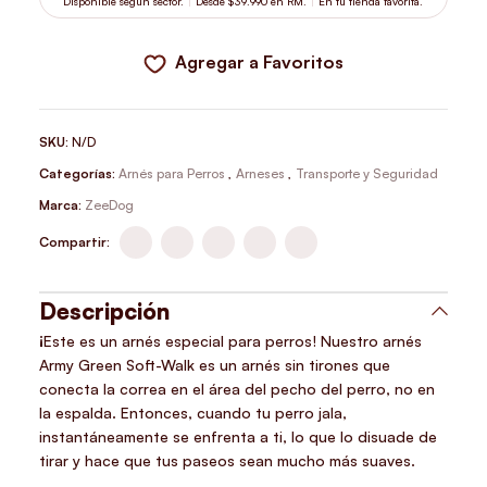
Disponible según sector.
Desde $39.990 en RM.
En tu tienda favorita.
Agregar a Favoritos
SKU:
N/D
Categorías:
Arnés para Perros
,
Arneses
,
Transporte y Seguridad
Marca:
ZeeDog
Compartir:
Descripción
¡Este es un arnés especial para perros! Nuestro arnés
Army Green Soft-Walk es un arnés sin tirones que
conecta la correa en el área del pecho del perro, no en
la espalda. Entonces, cuando tu perro jala,
instantáneamente se enfrenta a ti, lo que lo disuade de
tirar y hace que tus paseos sean mucho más suaves.