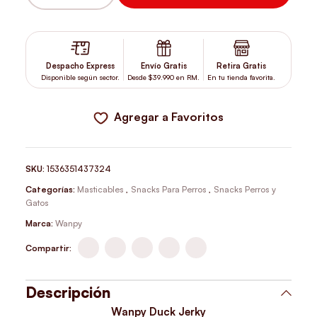
WANPY DUCK STRIPS 100GR CANTIDAD
Despacho Express
Envío Gratis
Retira Gratis
Disponible según sector.
Desde $39.990 en RM.
En tu tienda favorita.
Agregar a Favoritos
SKU:
1536351437324
Categorías:
Masticables
,
Snacks Para Perros
,
Snacks Perros y
Gatos
Marca:
Wanpy
Compartir:
Descripción
Wanpy Duck Jerky