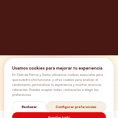
¿Necesitas ayuda?
Usamos cookies para mejorar tu experiencia
En Club de Perros y Gatos utilizamos cookies esenciales para
que nuestro sitio funcione, y otras cookies para analizar el
Envíos Gratis
rendimiento, personalizar tu experiencia y mostrar anuncios
relevantes. Puedes aceptar todas, rechazarlas o elegir tus
preferencias.
+56 9 5646 8188
Rechazar
Configurar preferencias
Aceptar todo