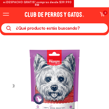
🔥¡DESPACHO GRATIS! compras desde $39.990
RM
0