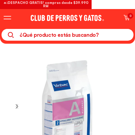
🔥¡DESPACHO GRATIS! compras desde $39.990
RM
0