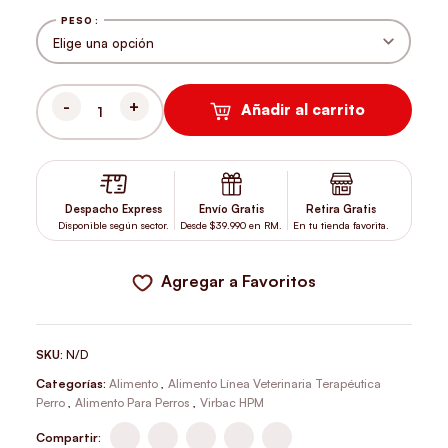
PESO
Añadir al carrito
VIRBAC HPM CANINO A HYPOALLERGY 3 KG CANTIDAD
Despacho Express
Envío Gratis
Retira Gratis
Disponible según sector.
Desde $39.990 en RM.
En tu tienda favorita.
Agregar a Favoritos
SKU:
N/D
Categorías:
Alimento
,
Alimento Línea Veterinaria Terapéutica
Perro
,
Alimento Para Perros
,
Virbac HPM
Compartir: