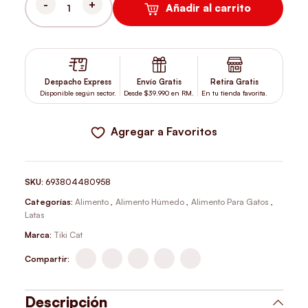
Añadir al carrito
TIKI CAT SILVER CHICKEN DUCK Y DUCK LIVER WET FOOD 70 GR
Despacho Express
Envío Gratis
Retira Gratis
Disponible según sector.
Desde $39.990 en RM.
En tu tienda favorita.
Agregar a Favoritos
SKU:
693804480958
Categorías:
Alimento
,
Alimento Húmedo
,
Alimento Para Gatos
,
Latas
Marca:
Tiki Cat
Compartir:
Descripción