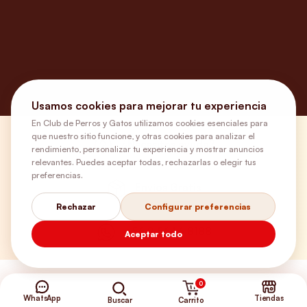
Usamos cookies para mejorar tu experiencia
En Club de Perros y Gatos utilizamos cookies esenciales para
que nuestro sitio funcione, y otras cookies para analizar el
¿Necesitas ayuda?
rendimiento, personalizar tu experiencia y mostrar anuncios
relevantes. Puedes aceptar todas, rechazarlas o elegir tus
preferencias.
Envíos Gratis
Rechazar
Configurar preferencias
+56 9 5646 8188
Aceptar todo
0
WhatsApp
Tiendas
Carrito
Buscar