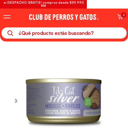
🔥¡DESPACHO GRATIS! compras desde $39.990
RM
0