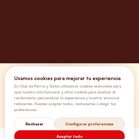
¿Necesitas ayuda?
Usamos cookies para mejorar tu experiencia
En Club de Perros y Gatos utilizamos cookies esenciales para
que nuestro sitio funcione, y otras cookies para analizar el
Envíos Gratis
rendimiento, personalizar tu experiencia y mostrar anuncios
relevantes. Puedes aceptar todas, rechazarlas o elegir tus
preferencias.
+56 9 5646 8188
Rechazar
Configurar preferencias
Aceptar todo