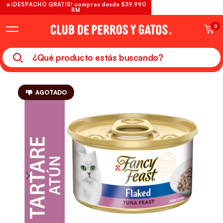
🔥¡DESPACHO GRATIS! compras desde $39.990
RM
0
AGOTADO