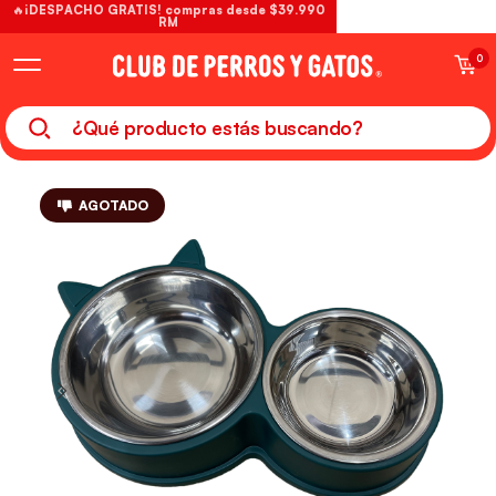
🔥¡DESPACHO GRATIS! compras desde $39.990
RM
0
AGOTADO