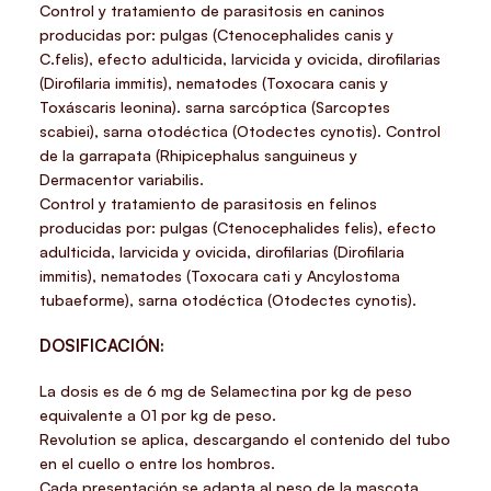
Control y tratamiento de parasitosis en caninos
producidas por: pulgas (Ctenocephalides canis y
C.felis), efecto adulticida, larvicida y ovicida, dirofilarias
(Dirofilaria immitis), nematodes (Toxocara canis y
Toxáscaris leonina). sarna sarcóptica (Sarcoptes
scabiei), sarna otodéctica (Otodectes cynotis). Control
de la garrapata (Rhipicephalus sanguineus y
Dermacentor variabilis.
Control y tratamiento de parasitosis en felinos
producidas por: pulgas (Ctenocephalides felis), efecto
adulticida, larvicida y ovicida, dirofilarias (Dirofilaria
immitis), nematodes (Toxocara cati y Ancylostoma
tubaeforme), sarna otodéctica (Otodectes cynotis).
DOSIFICACIÓN:
La dosis es de 6 mg de Selamectina por kg de peso
equivalente a 01 por kg de peso.
Revolution se aplica, descargando el contenido del tubo
en el cuello o entre los hombros.
Cada presentación se adapta al peso de la mascota