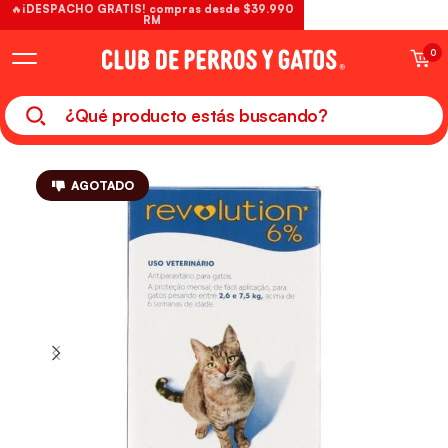
🔥¡DESPACHO GRATIS! compras desde $39.990
RM
0
AGOTADO