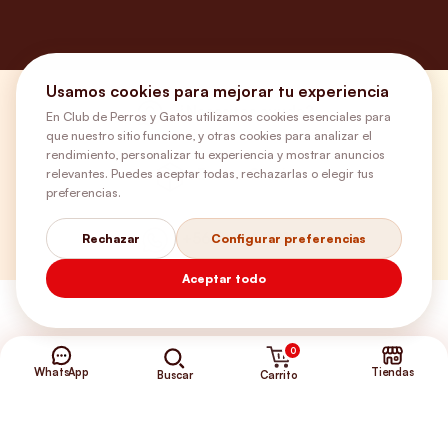
Usamos cookies para mejorar tu experiencia
¿Necesitas ayuda?
En Club de Perros y Gatos utilizamos cookies esenciales para
que nuestro sitio funcione, y otras cookies para analizar el
rendimiento, personalizar tu experiencia y mostrar anuncios
relevantes. Puedes aceptar todas, rechazarlas o elegir tus
Envíos Gratis
preferencias.
+56 9 5646 8188
Rechazar
Configurar preferencias
Aceptar todo
0
WhatsApp
Tiendas
Carrito
Buscar