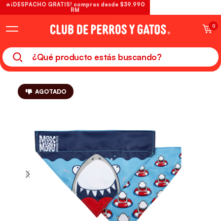
🔥¡DESPACHO GRATIS! compras desde $39.990
RM
0
AGOTADO