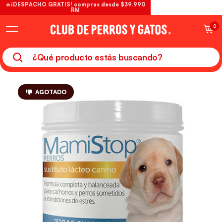
🔥¡DESPACHO GRATIS! compras desde $39.990
RM
0
AGOTADO