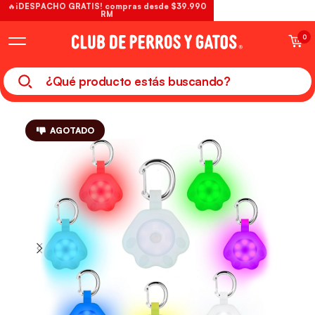
🔥¡DESPACHO GRATIS! compras desde $39.990
RM
0
AGOTADO