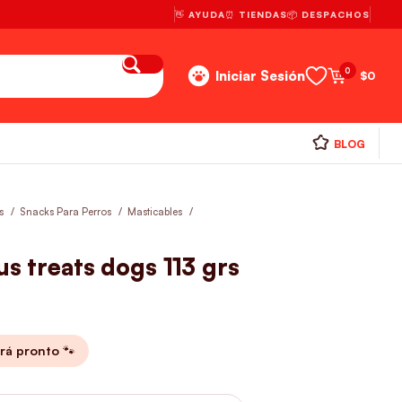
👋 AYUDA
⏰ TIENDAS
📦 DESPACHOS
0
Iniciar Sesión
$
0
BLOG
os
Snacks Para Perros
Masticables
us treats dogs 113 grs
rá pronto 🐾