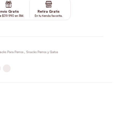
nvío Gratis
Retira Gratis
e $39.990 en RM.
En tu tienda favorita.
acks Para Perros
,
Snacks Perros y Gatos