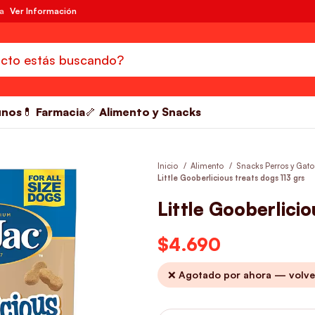
da
Ver Información
unos
💊 Farmacia
🦴 Alimento y Snacks
Inicio
Alimento
Snacks Perros y Gat
Little Gooberlicious treats dogs 113 grs
Little Gooberlicio
$
4.690
❌ Agotado por ahora — volve