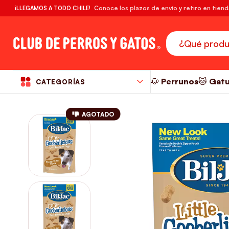
🔥¡DESPACHO GRATIS! compras desde $39.990
Conoce los plazos de envío y retiro en tien
¡LLEGAMOS A TODO CHILE!
RM
🐶 Perrunos
🐱 Gat
CATEGORÍAS
AGOTADO