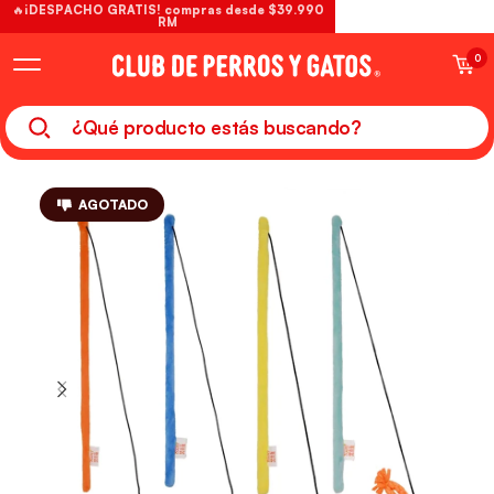
🔥¡DESPACHO GRATIS! compras desde $39.990
RM
0
AGOTADO