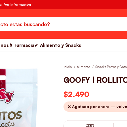
da
Ver Información
unos
💊 Farmacia
🦴 Alimento y Snacks
Inicio
Alimento
Snacks Perros y Gat
GOOFY | ROLLIT
$
2.490
❌ Agotado por ahora — volve