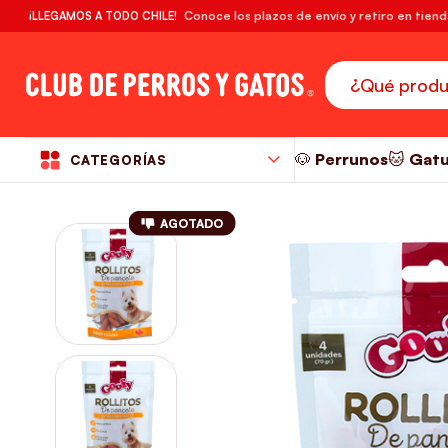
🔥¡DESPACHO GRATIS! compras desde $39.990
Conoce los plazos de envío y retiro en tien
¡LLEGAMOS A TODO CHILE!
RM
🐶 Perrunos
🐱 Gat
CATEGORÍAS
AGOTADO