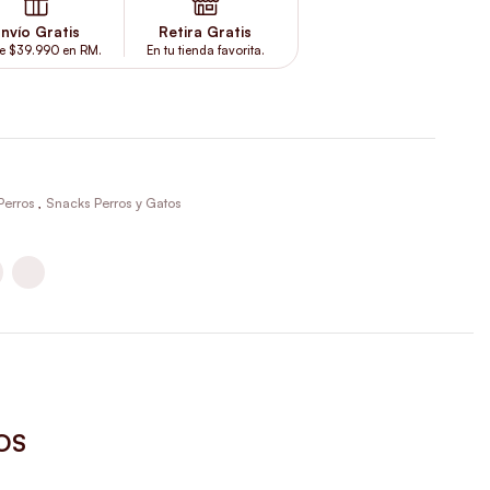
nvío Gratis
Retira Gratis
e $39.990 en RM.
En tu tienda favorita.
Perros
,
Snacks Perros y Gatos
OS