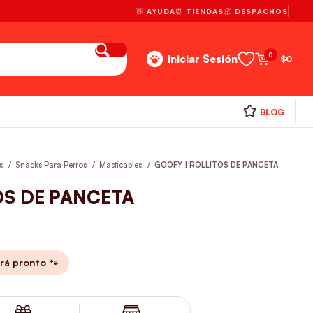
👋 AYUDA
⏰ TIENDAS
📦 DESPACHOS
0
Iniciar Sesión
$
0
BLOG
os
Snacks Para Perros
Masticables
GOOFY | ROLLITOS DE PANCETA
OS DE PANCETA
rá pronto 🐾