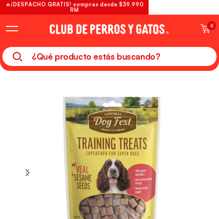
🔥¡DESPACHO GRATIS! compras desde $39.990
RM
0