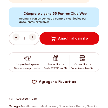
Cómpralo y gana
55
Puntos Club Web
Acumula puntos con cada compra y canjéalos por
descuentos exclusivos.
Añadir al carrito
DOG FEST TRAINING SNACK TERNERA Y SEMILLAS DE SESAMO 9
Despacho Express
Envío Gratis
Retira Gratis
Disponible según sector.
Desde $39.990 en RM.
En tu tienda favorita.
Agregar a Favoritos
SKU:
6921499711939
Categorías:
Alimento
,
Masticables
,
Snacks Para Perros
,
Snacks