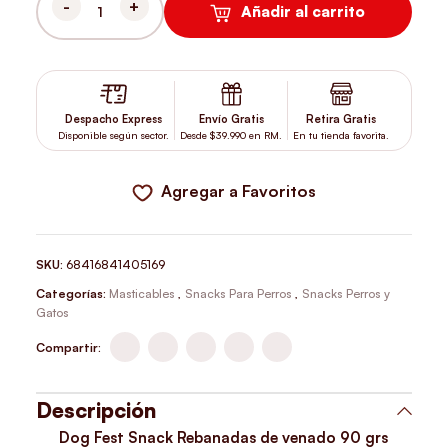
Añadir al carrito
DOG FEST SNACK REBANADAS DE VENADO 90 GRS CANTIDAD
Despacho Express
Envío Gratis
Retira Gratis
Disponible según sector.
Desde $39.990 en RM.
En tu tienda favorita.
Agregar a Favoritos
SKU:
68416841405169
Categorías:
Masticables
,
Snacks Para Perros
,
Snacks Perros y
Gatos
Compartir:
Descripción
Dog Fest Snack Rebanadas de venado 90 grs