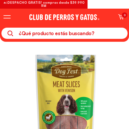
🔥¡DESPACHO GRATIS! compras desde $39.990
RM
0