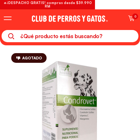
🔥¡DESPACHO GRATIS! compras desde $39.990
RM
0
AGOTADO