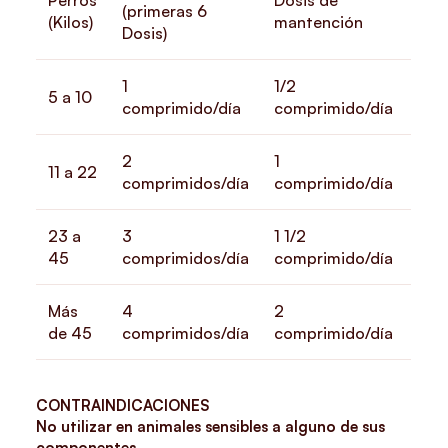
(primeras 6
(Kilos)
mantención
Dosis)
1
1/2
5 a 10
comprimido/día
comprimido/día
2
1
11 a 22
comprimidos/día
comprimido/día
23 a
3
1 1/2
45
comprimidos/día
comprimido/día
Más
4
2
de 45
comprimidos/día
comprimido/día
CONTRAINDICACIONES
No utilizar en animales sensibles a alguno de sus
componentes.