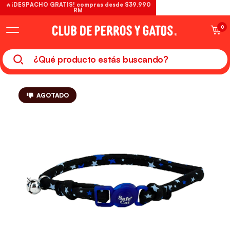
🔥¡DESPACHO GRATIS! compras desde $39.990
RM
0
AGOTADO