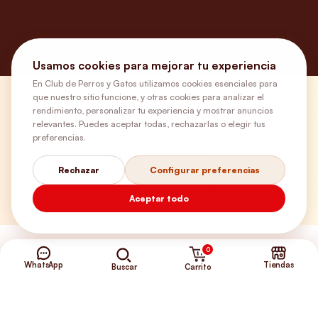
Usamos cookies para mejorar tu experiencia
En Club de Perros y Gatos utilizamos cookies esenciales para
que nuestro sitio funcione, y otras cookies para analizar el
¿Necesitas ayuda?
rendimiento, personalizar tu experiencia y mostrar anuncios
relevantes. Puedes aceptar todas, rechazarlas o elegir tus
preferencias.
Envíos Gratis
Rechazar
Configurar preferencias
+56 9 5646 8188
Aceptar todo
0
WhatsApp
Tiendas
Carrito
Buscar