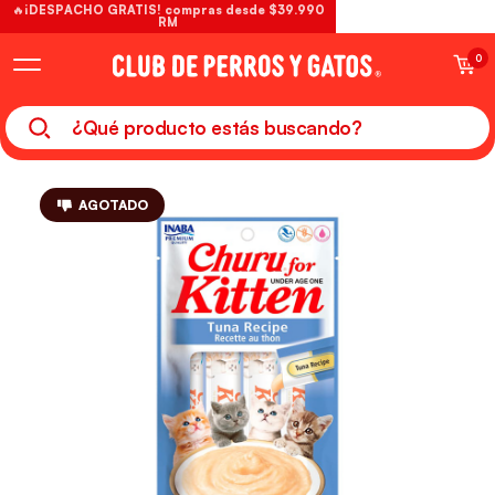
🔥¡DESPACHO GRATIS! compras desde $39.990
RM
0
AGOTADO