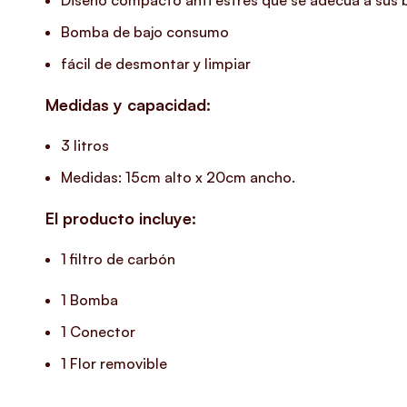
Diseño compacto anti estrés que se adecua a sus 
Bomba de bajo consumo
fácil de desmontar y limpiar
Medidas y capacidad:
3 litros
Medidas: 15cm alto x 20cm ancho.
El producto incluye:
1 filtro de carbón
1 Bomba
1 Conector
1 Flor removible