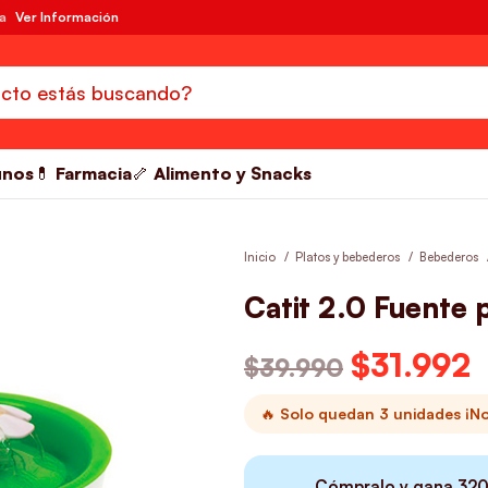
da
Ver Información
unos
💊 Farmacia
🦴 Alimento y Snacks
Inicio
Platos y bebederos
Bebederos
Catit 2.0 Fuente p
El precio o
$
31.992
E
$
39.990
🔥 Solo quedan 3 unidades ¡No 
Cómpralo y gana
32