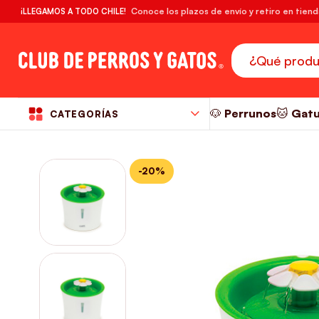
🔥¡DESPACHO GRATIS! compras desde $39.990
Conoce los plazos de envío y retiro en tien
¡LLEGAMOS A TODO CHILE!
RM
🐶 Perrunos
🐱 Gat
CATEGORÍAS
-20%