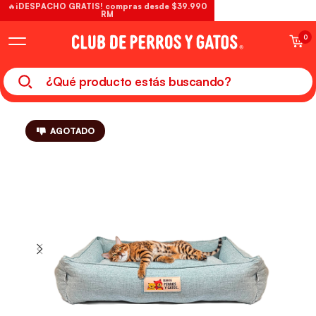
🔥¡DESPACHO GRATIS! compras desde $39.990
RM
0
AGOTADO