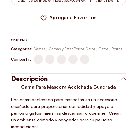
Disponible según sector.
Desde $39.990 en RM.
En tu tienda favorita.
Agregar a Favoritos
SKU:
N/D
Categorías:
Camas
,
Camas y Estar Perros Gatos
,
Gatos
,
Perros
Compartir:
Descripción
Cama Para Mascota Acolchada Cuadrada
Una cama acolchada para mascotas es un accesorio
diseñado para proporcionar comodidad y apoyo a
perros o gatos, mientras descansan o duermen. Crean
un ambiente cómodo y acogedor para tu peludito
incondicional.