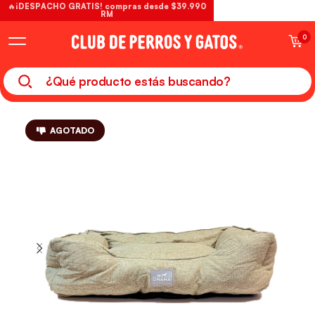
🔥¡DESPACHO GRATIS! compras desde $39.990
RM
0
AGOTADO