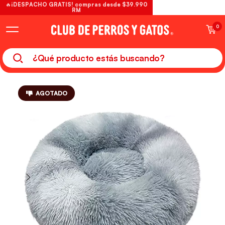
🔥¡DESPACHO GRATIS! compras desde $39.990
RM
0
AGOTADO