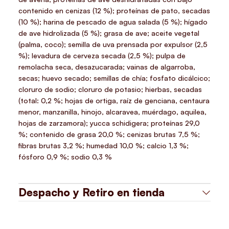
contenido en cenizas (12 %); proteínas de pato, secadas
(10 %); harina de pescado de agua salada (5 %); hígado
de ave hidrolizada (5 %); grasa de ave; aceite vegetal
(palma, coco); semilla de uva prensada por expulsor (2,5
%); levadura de cerveza secada (2,5 %); pulpa de
remolacha seca, desazucarada; vainas de algarroba,
secas; huevo secado; semillas de chía; fosfato dicálcico;
cloruro de sodio; cloruro de potasio; hierbas, secadas
(total: 0,2 %; hojas de ortiga, raíz de genciana, centaura
menor, manzanilla, hinojo, alcaravea, muérdago, aquilea,
hojas de zarzamora); yucca schidigera; proteínas 29,0
%; contenido de grasa 20,0 %; cenizas brutas 7,5 %;
fibras brutas 3,2 %; humedad 10,0 %; calcio 1,3 %;
fósforo 0,9 %; sodio 0,3 %
Despacho y Retiro en tienda