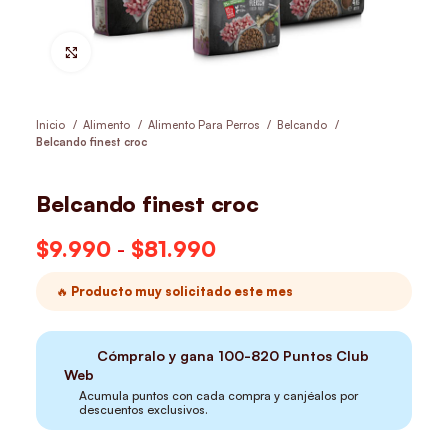
Hacer Zoom
Inicio
Alimento
Alimento Para Perros
Belcando
Belcando finest croc
Belcando finest croc
$
9.990
-
$
81.990
Rango de precios:
desde $9.990 hasta
🔥 Producto muy solicitado este mes
$81.990
Cómpralo y gana
100-820
Puntos Club
Web
Acumula puntos con cada compra y canjéalos por
descuentos exclusivos.