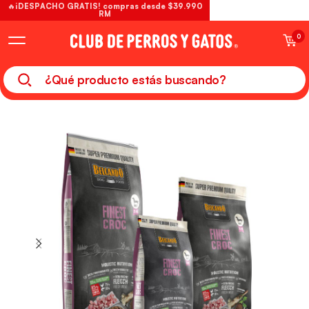
🔥¡DESPACHO GRATIS! compras desde $39.990
RM
0