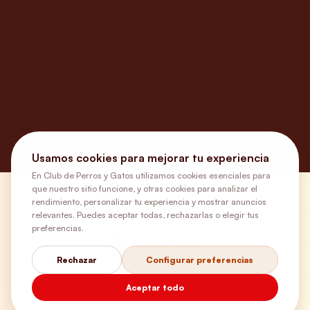
Usamos cookies para mejorar tu experiencia
En Club de Perros y Gatos utilizamos cookies esenciales para
que nuestro sitio funcione, y otras cookies para analizar el
¿Necesitas ayuda?
rendimiento, personalizar tu experiencia y mostrar anuncios
relevantes. Puedes aceptar todas, rechazarlas o elegir tus
preferencias.
Envíos Gratis
Rechazar
Configurar preferencias
+56 9 5646 8188
Aceptar todo