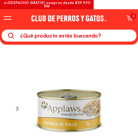
🔥¡DESPACHO GRATIS! compras desde $39.990
RM
0