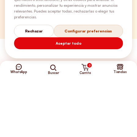
rendimiento, personalizar tu experiencia y mostrar anuncios
Envíos Gratis
relevantes. Puedes aceptar todas, rechazarlas o elegir tus
preferencias.
+56 9 5646 8188
Rechazar
Configurar preferencias
Aceptar todo
0
WhatsApp
Tiendas
Carrito
Buscar
©2026 Club de Perros y Gatos®
Somos la Tienda de tus Incondicionales.