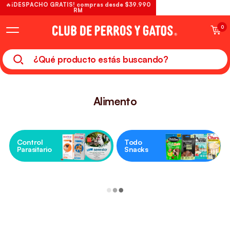
🔥¡DESPACHO GRATIS! compras desde $39.990
RM
0
Alimento
Control
Todo
Parasitario
Snacks