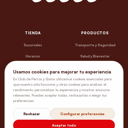
TIENDA
PRODUCTOS
Sucursales
Transporte y Seguridad
Horarios
Salud y Bienestar
Despachos y retiro
Vestuario y Accesorios
Usamos cookies para mejorar tu experiencia
Términos y Condiciones
Platos y Bebederos
En Club de Perros y Gatos utilizamos cookies esenciales para
que nuestro sitio funcione, y otras cookies para analizar el
rendimiento, personalizar tu experiencia y mostrar anuncios
Política de Privacidad y Uso de
Camas y Estar
Cookies
relevantes. Puedes aceptar todas, rechazarlas o elegir tus
preferencias.
Entretención
Contacto y Ayuda
Rechazar
Configurar preferencias
Medicamentos con receta
Aceptar todo